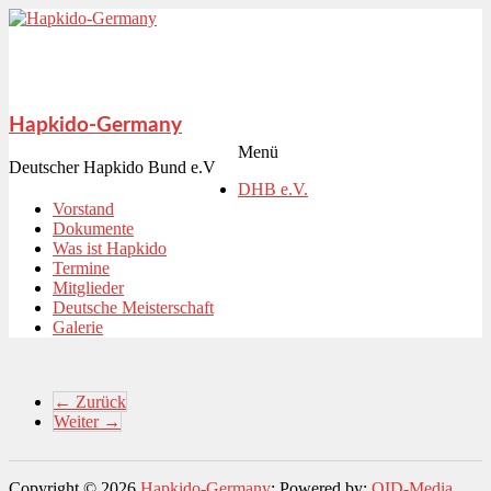
Hapkido-Germany
Menü
Deutscher Hapkido Bund e.V
DHB e.V.
Vorstand
Dokumente
Was ist Hapkido
Termine
Mitglieder
Deutsche Meisterschaft
Galerie
← Zurück
Weiter →
Copyright © 2026
Hapkido-Germany
; Powered by:
QID-Media
,